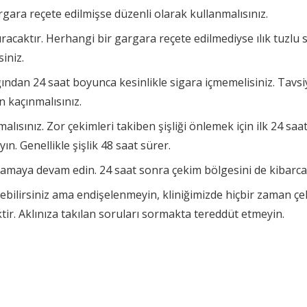
rgara reçete edilmişse düzenli olarak kullanmalısınız.
acaktır. Herhangi bir gargara reçete edilmediyse ılık tuzlu s
siniz.
ından 24 saat boyunca kesinlikle sigara içmemelisiniz. Tavsiy
 kaçınmalısınız.
ırmalısınız. Zor çekimleri takiben şişliği önlemek için ilk 24 s
n. Genellikle şişlik 48 saat sürer.
çalamaya devam edin. 24 saat sonra çekim bölgesini de kibarca
debilirsiniz ama endişelenmeyin, kliniğimizde hiçbir zaman ç
ir. Aklınıza takılan soruları sormakta tereddüt etmeyin.