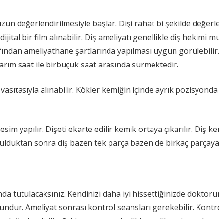
zun değerlendirilmesiyle başlar. Dişi rahat bi şekilde değerle
ijital bir film alınabilir. Diş ameliyatı genellikle diş hekim
ından ameliyathane şartlarında yapılması uygun görülebilir.
arım saat ile birbuçuk saat arasında sürmektedir.
ıtasıyla alınabilir. Kökler kemiğin içinde ayrık pozisyonda v
sim yapılır. Dişeti ekarte edilir kemik ortaya çıkarılır. Diş kem
turulduktan sonra diş bazen tek parça bazen de birkaç parçaya 
nda tutulacaksınız. Kendinizi daha iyi hissettiğinizde doktoru
undur. Ameliyat sonrası kontrol seansları gerekebilir. Kontro