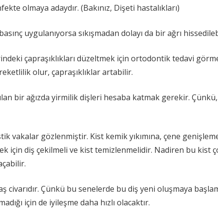
ekte olmaya adaydır. (Bakınız, Dişeti hastalıkları)
asınç uygulanıyorsa sıkışmadan dolayı da bir ağrı hissedileb
indeki çapraşıklıkları düzeltmek için ortodontik tedavi görme
ketlilik olur, çapraşıklıklar artabilir.
an bir ağızda yirmilik dişleri hesaba katmak gerekir. Çünkü, 
ik vakalar gözlenmiştir. Kist kemik yıkımına, çene genişleme
için diş çekilmeli ve kist temizlenmelidir. Nadiren bu kist ç
çabilir.
yaş civarıdır. Çünkü bu senelerde bu diş yeni oluşmaya başlamı
adığı için de iyileşme daha hızlı olacaktır.