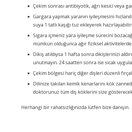
Çekim sonrası antibiyotik, ağrı kesici veya ga
Gargara yapmak yaranın iyileşmesini hızlandır
suya 1 tatlı kaşığı tuz ekleyerek hazırlayabilir
Sigara içmeniz yara iyileşme sürecini bozacağ
mümkün olduğunca ağır fiziksel aktivitelerden
Dikiş atıldıysa 1 hafta sonra dikişlerinizi ald
unutmayın. 24 saatten sonra ise sıcak uygulayı
Çekim bölgesi hariç diğer dişleri düzenli fır
Dilinize takılan kemik kenarlarını kök zanne
doktorunuz tüm diş köklerini size gösterecekt
Herhangi bir rahatsızlığınızda lütfen bize danışın.