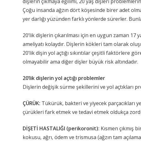
dişlerin çıkmaya eğilimi, 20 yaş dişleri problemlerin
Çoğu insanda ağzın dört köşesinde birer adet olmak
yer darlığı yüzünden farklı yönlerde sürerler. Bunl
20’lik dişlerin çıkarılması için en uygun zaman 17 y
ameliyatı kolaydır. Dişlerin kökleri tam olarak oluşm
20’lik dişin yol açtığı sıkıntılar çeşitli faktörlere
olmayabilir ama diğer dişler büyük risk altındadır.
20’lik dişlerin yol açtığı problemler
Dişlerin değişik sürme şekillerini ve yol açtıkları 
ÇÜRÜK:
Tükürük, bakteri ve yiyecek parçacıkları yen
çürükleri fark etmek ve tedavi etmek oldukça zordu
DİŞETİ HASTALIĞI (perikoronit):
Kısmen çıkmış bir 
kokusu, ağrı, ödem ve trismusa (ağzın tam açılamamas