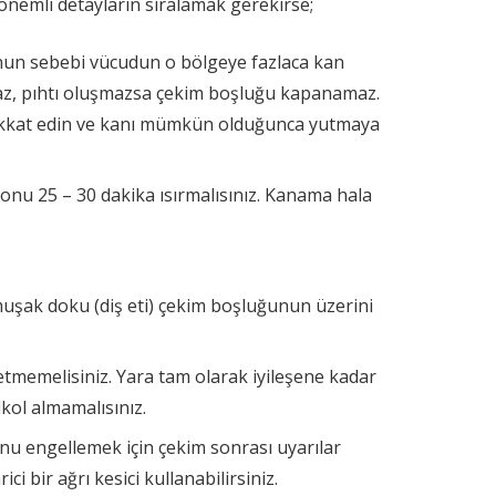
n önemli detayların sıralamak gerekirse;
Bunun sebebi vücudun o bölgeye fazlaca kan
z, pıhtı oluşmazsa çekim boşluğu kapanamaz.
 dikkat edin ve kanı mümkün olduğunca yutmaya
onu 25 – 30 dakika ısırmalısınız. Kanama hala
muşak doku (diş eti) çekim boşluğunun üzerini
etmemelisiniz. Yara tam olarak iyileşene kadar
lkol almamalısınız.
nu engellemek için çekim sonrası uyarılar
i bir ağrı kesici kullanabilirsiniz.