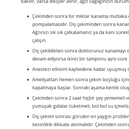
bakılır, varsa dikişler alınır, ağız sağlığınızın d
Çekimden sonra bir miktar kanama mutlaka ola
pompalamasıdır. Diş çekiminden sonra kanam
Ağzınızı sık sık çalkalamanız ya da kanı sü
çalışın.
Diş çekildikten sonra doktorunuz kanamayı du
devam ediyorsa ikinci bir tamponu aynı süre iç
Anestezi etkisini kaybedene kadar uyuşmuş di
Ameliyattan hemen sonra çekim boşluğu içinde
kapatmaya başlar. Sonraki aşama kemik oluşu
Çekimden sonra 2 saat hiçbir şey yememeli ve
yumuşak gıdalar tüketmeli, bol bol su içmelisi
Diş çekimi sonrası görülen en yaygın problem
kesinlikle dikkate alınmalıdır. Çekimden sonra 