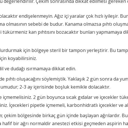
urumu değerlendirilir. Çekim sonrasında dikkat edilmesi gereke
caktır endişelenmeyin. Ağız içi yaralar çok hızlı iyileşir. 
a olmasının sebebi de budur. Kanama olmazsa pıhtı oluşma
rekli tükürmeniz kan pıhtısını bozacaktır bunları yapmamaya
rdurmak için bölgeye steril bir tampon yerleştirir. Bu tamp
in koyabilirsiniz.
l ve dudağı ısırmamaya dikkat edin.
 pıhtı oluşacağını söylemiştik. Yaklaşık 2 gün sonra da yu
mudur; 2-3 ay içerisinde boşluk kemikle dolacaktır.
 içmemelisiniz. 2 gün boyunca sıcak gıdalar ve içecekler tük
niz. İçecekleri pipetle içmemeli, karbonhidratlı içecekler ve a
; çekim bölgesinde birkaç gün içinde başlayan ağrılardır. Bu
hafif bir ağrı normaldir anestezi etkisi geçmeden aspirin haric