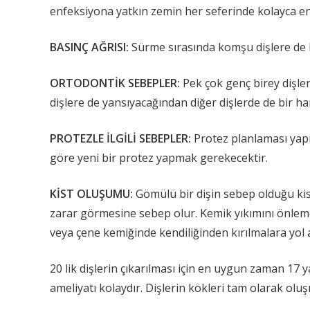
enfeksiyona yatkın zemin her seferinde kolayca enf
BASINÇ AĞRISI:
Sürme sırasında komşu dişlere de b
ORTODONTİK SEBEPLER:
Pek çok genç birey dişler
dişlere de yansıyacağından diğer dişlerde de bir hare
PROTEZLE İLGİLİ SEBEPLER:
Protez planlaması yapıl
göre yeni bir protez yapmak gerekecektir.
KİST OLUŞUMU:
Gömülü bir dişin sebep olduğu kist
zarar görmesine sebep olur. Kemik yıkımını önlemek 
veya çene kemiğinde kendiliğinden kırılmalara yol a
20 lik dişlerin çıkarılması için en uygun zaman 17 
ameliyatı kolaydır. Dişlerin kökleri tam olarak oluşm