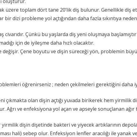
i oluşturur.
 üzere toplam dört tane 20’lik diş bulunur. Genellikle diş e
ar bir dizi probleme yol açtığından daha fazla sıkıntıya nede
aş civarıdır. Çünkü bu yaşlarda diş yeni oluşmaya başlamıştır 
adığı için de iyileşme daha hızlı olacaktır.
 göre değişir. Çene boyutu ve dişin süreceği yön, problemin büyü
problemleri öğrenirseniz ; neden çekilmeleri gerektiğini daha i
i çıkmakta olan dişin açtığı yuvada birikerek hem yirmilik diş
r. Ağrı ve enfeksiyona yol açan ve apseyle sonuçlanan ağır 
yirmilik dişin dişetinde bakteri ve yiyecek artıklarının depo
ı hali) sebep olur. Enfeksiyon lenfler aracılığı ile yanak ve 